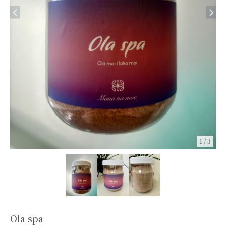
1
/
3
Ola spa