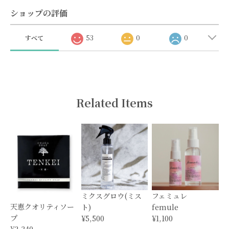
ショップの評価
すべて
53
0
0
Related Items
ミクスグロウ(ミス
フェミュレ
天恵クオリティソー
ト)
femule
プ
¥5,500
¥1,100
¥2,340