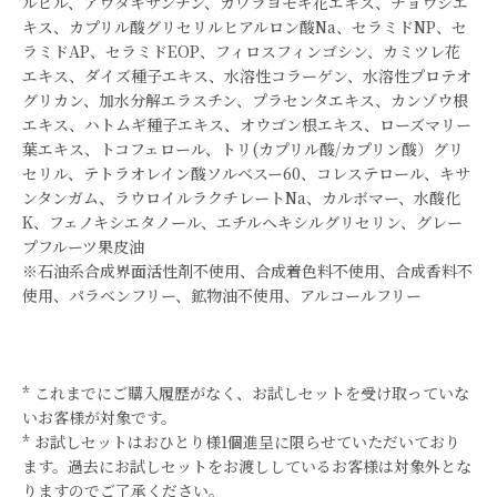
ルビル、アウタキサンチン、カワラヨモギ花エキス、チョウジエ
キス、カプリル酸グリセリルヒアルロン酸Na、セラミドNP、セ
ラミドAP、セラミドEOP、フィロスフィンゴシン、カミツレ花
エキス、ダイズ種子エキス、水溶性コラーゲン、水溶性プロテオ
グリカン、加水分解エラスチン、プラセンタエキス、カンゾウ根
エキス、ハトムギ種子エキス、オウゴン根エキス、ローズマリー
葉エキス、トコフェロール、トリ(カプリル酸/カプリン酸）グリ
セリル、テトラオレイン酸ソルベスー60、コレステロール、キサ
ンタンガム、ラウロイルラクチレートNa、カルボマー、水酸化
K、フェノキシエタノール、エチルヘキシルグリセリン、グレー
プフルーツ果皮油
※石油系合成界面活性剤不使用、合成着色料不使用、合成香料不
使用、パラベンフリー、鉱物油不使用、アルコールフリー
* これまでにご購入履歴がなく、お試しセットを受け取っていな
いお客様が対象です。
* お試しセットはおひとり様1個進呈に限らせていただいており
ます。過去にお試しセットをお渡ししているお客様は対象外とな
りますのでご了承ください。