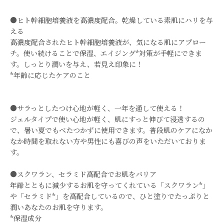
●ヒト幹細胞培養液を高濃度配合。乾燥している素肌にハリを与
える
高濃度配合されたヒト幹細胞培養液が、気になる肌にアプロー
チ。使い続けることで保湿、エイジング*対策が手軽にできま
す。しっとり潤いを与え、若見え印象に！
*年齢に応じたケアのこと
●サラっとしたつけ心地が軽く、一年を通して使える！
ジェルタイプで使い心地が軽く、肌にすっと伸びて浸透するの
で、暑い夏でもべたつかずに使用できます。普段肌のケアになか
なか時間を取れない方や男性にも喜びの声をいただいておりま
す。
●スクワラン、セラミド高配合でお肌をバリア
年齢とともに減少するお肌を守ってくれている「スクワラン*」
や「セラミド*」を高配合しているので、ひと塗りでたっぷりと
潤いあなたのお肌を守ります。
*保湿成分