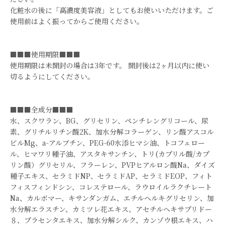
化粧水の後に「高濃度美容液」としてもお使いいただけます。ご
使用前はよく振ってからご使用ください。
■■■使用期限■■■
使用期限は未開封の場合は3年です。 開封後は2ヶ月以内に使い
切るようにしてください。
■■■全成分■■■
水、スクワラン、BG、グリセリン、ペンチレングリコール、尿
素、グリチルリチン酸2K、加水分解コラーゲン、リン酸アスコル
ビルMg、a-アルブチン、PEG-60水添ヒマシ油、トコフェロー
ル、ヒマワリ種子油、アスタキサンチン、トリ(カプリル酸/カプ
リン酸）グリセリル、フラーレン、PVPヒアルロン酸Na、ダイズ
種子エキス、セラミドNP、セラミドAP、セラミドEOP、フィト
フィスフィンドシン、コレステロール、ラウロイルラクチレート
Na、カルボマー、キサンダンガム、エチルヘルキグリセリン、加
水分解エラスチン、カミツレ花エキス、アセチルヘキサプリドー
８、プラセンタエキス、加水分解シルク、カンゾウ根エキス、ハ