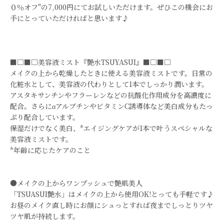
０％オフ"の7,000円にてお試しいただけます。ぜひこの機会にお
手にとっていただければと思います♪
■□■□美容液ミスト『艶水TSUYASUI』■□■□
メイクの上から乾燥したときに使える美容液ミストです。日常の
化粧水として、美容液の代わりとして1本でしっかり潤います。
アスタキサンチンやフラーレンなどの抗酸化作用成分を高濃度に
配合。さらにαアルブチンやビタミンC誘導体など美白成分もたっ
ぷり配合しています。
保湿だけでなく美白、*エイジングケアが1本で叶うスペシャルな
美容液ミストです。
*年齢に応じたケアのこと
●メイクの上からワンプッシュで艶肌美人
「TSUASUI艶水」はメイクの上から使用OK!とっても手軽です♪
お昼のメイク直し時にお顔にシュっとすれば夜までしっとりツヤ
ツヤ肌が持続します。