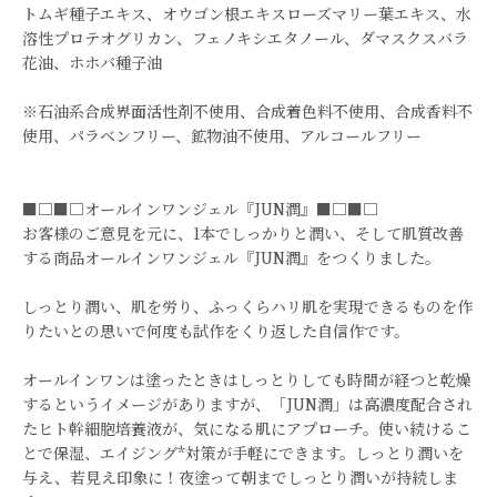
トムギ種子エキス、オウゴン根エキスローズマリー葉エキス、水
溶性プロテオグリカン、フェノキシエタノール、ダマスクスバラ
花油、ホホバ種子油
※石油系合成界面活性剤不使用、合成着色料不使用、合成香料不
使用、パラベンフリー、鉱物油不使用、アルコールフリー
■□■□オールインワンジェル『JUN潤』■□■□
お客様のご意見を元に、1本でしっかりと潤い、そして肌質改善
する商品オールインワンジェル『JUN潤』をつくりました。
しっとり潤い、肌を労り、ふっくらハリ肌を実現できるものを作
りたいとの思いで何度も試作をくり返した自信作です。
オールインワンは塗ったときはしっとりしても時間が経つと乾燥
するというイメージがありますが、「JUN潤」は高濃度配合され
たヒト幹細胞培養液が、気になる肌にアプローチ。使い続けるこ
とで保湿、エイジング*対策が手軽にできます。しっとり潤いを
与え、若見え印象に！夜塗って朝までしっとり潤いが持続しま