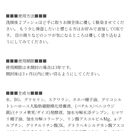
■■■使用方法■■■
洗顔後２プッシュほど手に取りお顔全体に優しく馴染ませてくだ
さい。 もう少し保湿したいと感じる方はお好みで追加してOKで
す。 目の周りなどのシワが気になるところは優しく塗り込むよ
うにしてみてください。
■■■使用期限■■■
使用期限は未開封の場合は3年です。
開封後は3ヶ月以内に使い切るようにしてください。
■■■全成分■■■
水、BG、グリセリン、スクワラン、ホホバ種子油、グリコシル
トレハロース人脂肪細胞順化培養液、(バチルス/ベニコウジ
菌)/(ナツメ果実/ダイズ)発酵液、加水分解水添デンプン、ヒマワ
リ種子油、加水分解コラーゲン、リン酸アスコルビルMg、a-ア
ルプチン、グリチルリチン酸2K、デトラヘキシルデカン酸アスコ