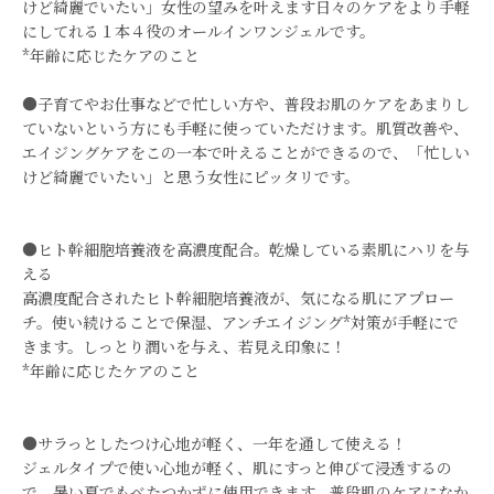
けど綺麗でいたい」女性の望みを叶えます日々のケアをより手軽
にしてれる１本４役のオールインワンジェルです。
*年齢に応じたケアのこと
●子育てやお仕事などで忙しい方や、普段お肌のケアをあまりし
ていないという方にも手軽に使っていただけます。肌質改善や、
エイジングケアをこの一本で叶えることができるので、「忙しい
けど綺麗でいたい」と思う女性にピッタリです。
●ヒト幹細胞培養液を高濃度配合。乾燥している素肌にハリを与
える
高濃度配合されたヒト幹細胞培養液が、気になる肌にアプロー
チ。使い続けることで保湿、アンチエイジング*対策が手軽にで
きます。しっとり潤いを与え、若見え印象に！
*年齢に応じたケアのこと
●サラっとしたつけ心地が軽く、一年を通して使える！
ジェルタイプで使い心地が軽く、肌にすっと伸びて浸透するの
で、暑い夏でもべたつかずに使用できます。普段肌のケアになか