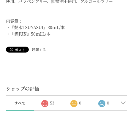
使用、パラベンフリー、鉱物油不使用、アルコールフリー
内容量：
・『艶水TSUYASUI』30mL/本
・『潤JUN』50mLL/本
通報する
ショップの評価
すべて
53
0
0