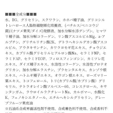
■■■全成分■■■
水、BG、グリセリン、スクワラン、ホホバ種子油、グリコシル
トレハロース人脂肪細胞順化培養液、(バチルス/ベニコウジ
菌)/(ナツメ果実/ダイズ)発酵液、加水分解水添デンプン、ヒマワ
リ種子油、加水分解コラーゲン、リン酸アスコルビルMg、a-ア
ルプチン、グリチルリチン酸2K、デトラヘキシルデカン酸アスコ
ルビル、アウタキサンチン、カワラヨモギ花エキス、チョウジエ
キス、カプリル酸グリセリルヒアルロン酸Na、セラミドNP、セ
ラミドAP、セラミドEOP、フィロスフィンゴシン、カミツレ花
エキス、ダイズ種子エキス、水溶性コラーゲン、水溶性プロテオ
グリカン、加水分解エラスチン、プラセンタエキス、カンゾウ根
エキス、ハトムギ種子エキス、オウゴン根エキス、ローズマリー
葉エキス、トコフェロール、トリ(カプリル酸/カプリン酸）グリ
セリル、テトラオレイン酸ソルベスー60、コレステロール、キサ
ンタンガム、ラウロイルラクチレートNa、カルボマー、水酸化
K、フェノキシエタノール、エチルヘキシルグリセリン、グレー
プフルーツ果皮油
※石油系合成界面活性剤不使用、合成着色料不使用、合成香料不