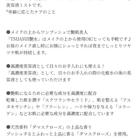
美容液ミストです。
*年齢に応じたケアのこと
●メイクの上からワンプッシュで艶肌美人
「TSUASUI艶水」はメイクの上から使用OK!とっても手軽です♪
お昼のメイク直し時にお顔にシュっとすれば夜までしっとりツヤ
ツヤ肌が持続します。
●高濃度美容液として日々のお手入れにも使える！
「高濃度美容液」として、日々のお手入れの際の化粧水の後の美
容液としても使っていただけます
●艶肌になるために必要な成分を高濃度に配合
乾燥した肌を潤す「スクワランやセラミド」、 肌を整える「アス
タキサンチン」や「フラーレン」、 ハリや弾力を与える「コラー
ゲン」などお肌に必要な成分を高濃度に配合しています
●天然香料「ダマスクローズ」の上品な香り
プッシュするとふわっと上品に香る「ダマスクローズ」を使用。