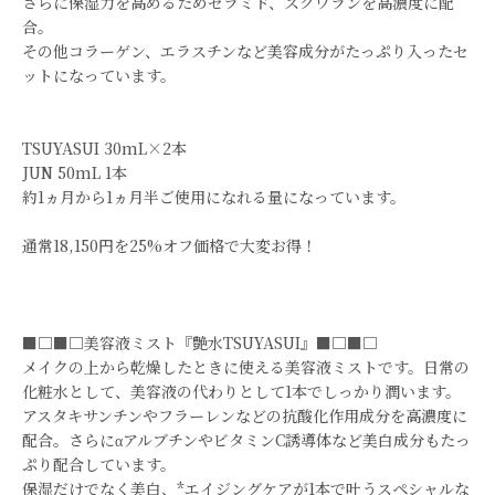
さらに保湿力を高めるためセラミド、スクワランを高濃度に配
合。
その他コラーゲン、エラスチンなど美容成分がたっぷり入ったセ
ットになっています。
TSUYASUI 30mL×2本
JUN 50mL 1本
約1ヵ月から1ヵ月半ご使用になれる量になっています。
通常18,150円を25%オフ価格で大変お得！
■□■□美容液ミスト『艶水TSUYASUI』■□■□
メイクの上から乾燥したときに使える美容液ミストです。日常の
化粧水として、美容液の代わりとして1本でしっかり潤います。
アスタキサンチンやフラーレンなどの抗酸化作用成分を高濃度に
配合。さらにαアルブチンやビタミンC誘導体など美白成分もたっ
ぷり配合しています。
保湿だけでなく美白、*エイジングケアが1本で叶うスペシャルな