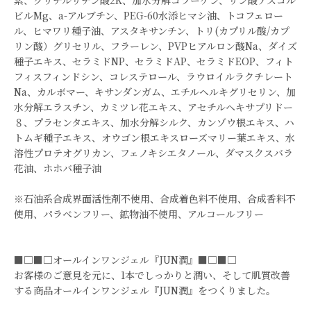
素、グリチルリチン酸2K、加水分解コラーゲン、リン酸アスコル
ビルMg、a-アルブチン、PEG-60水添ヒマシ油、トコフェロー
ル、ヒマワリ種子油、アスタキサンチン、トリ(カプリル酸/カプ
リン酸）グリセリル、フラーレン、PVPヒアルロン酸Na、ダイズ
種子エキス、セラミドNP、セラミドAP、セラミドEOP、フィト
フィスフィンドシン、コレステロール、ラウロイルラクチレート
Na、カルボマー、キサンダンガム、エチルヘルキグリセリン、加
水分解エラスチン、カミツレ花エキス、アセチルヘキサプリドー
８、プラセンタエキス、加水分解シルク、カンゾウ根エキス、ハ
トムギ種子エキス、オウゴン根エキスローズマリー葉エキス、水
溶性プロテオグリカン、フェノキシエタノール、ダマスクスバラ
花油、ホホバ種子油
※石油系合成界面活性剤不使用、合成着色料不使用、合成香料不
使用、パラベンフリー、鉱物油不使用、アルコールフリー
■□■□オールインワンジェル『JUN潤』■□■□
お客様のご意見を元に、1本でしっかりと潤い、そして肌質改善
する商品オールインワンジェル『JUN潤』をつくりました。