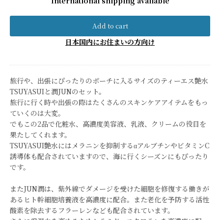
International shipping available
Add to cart
日本国内にお住まいの方向け
旅行や、出張にぴったりのポーチに入るサイズのティーエス艶水
TSUYASUIと潤JUNのセット。
旅行に行く時や出張の際はたくさんのスキンケアアイテムをもっ
ていくのは大変。
でもこの2品で化粧水、高濃度美容液、乳液、クリームの役目を
果たしてくれます。
TSUYASUI艶水にはメラニンを抑制するαアルブチンやビタミンC
誘導体も配合されていますので、海に行くシーズンにもぴったり
です。
またJUN潤は、紫外線でダメージを受けた細胞を修復する働きが
あるヒト幹細胞培養液を高濃度に配合。また老化を予防する活性
酸素を除去するフラーレンなども配合されています。