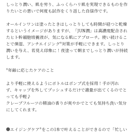
しっとり潤い、肌を労り、ふっくらハリ肌を実現できるものを作
りたいとの思いで何度も試作をくり返した自信作です。
オールインワンは塗ったときはしっとりしても時間が経つと乾燥
するというイメージがありますが、「JUN潤」は高濃度配合され
たヒト幹細胞培養液が、気になる肌にアプローチ。使い続けるこ
とで保湿、アンチエイジング*対策が手軽にできます。しっとり
潤いを与え、若見え印象に！夜塗って朝までしっとり潤いが持続
します。
*年齢に応じたケアのこと
より手軽に使えるようにボトルはポンプ式を採用！手が汚れ
ず、 キャップを外してプッシュするだけで適量が出てくるのでと
っても手軽♪
クレープフルーツの精油の香りが爽やかでとても気持ち良い気分
にしてくれます。
●エイジングケア*をこの1本で叶えることができるので「忙しい