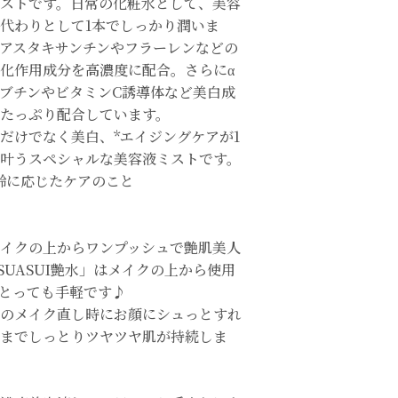
ストです。日常の化粧水として、美容
代わりとして1本でしっかり潤いま
アスタキサンチンやフラーレンなどの
化作用成分を高濃度に配合。さらにα
ブチンやビタミンC誘導体など美白成
たっぷり配合しています。
だけでなく美白、*エイジングケアが1
叶うスペシャルな美容液ミストです。
齢に応じたケアのこと
イクの上からワンプッシュで艶肌美人
SUASUI艶水」はメイクの上から使用
!とっても手軽です♪
のメイク直し時にお顔にシュっとすれ
までしっとりツヤツヤ肌が持続しま