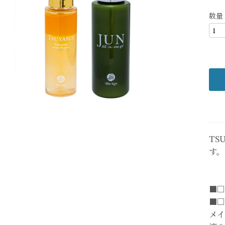
数量
TS
す。
■□
■□
メイ