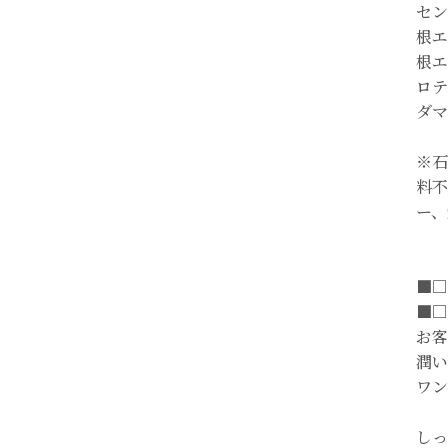
セン
根エ
根エ
ロテ
ダマ
※石
料不
ー、
■□
■□
お客
潤い
ワン
しっ