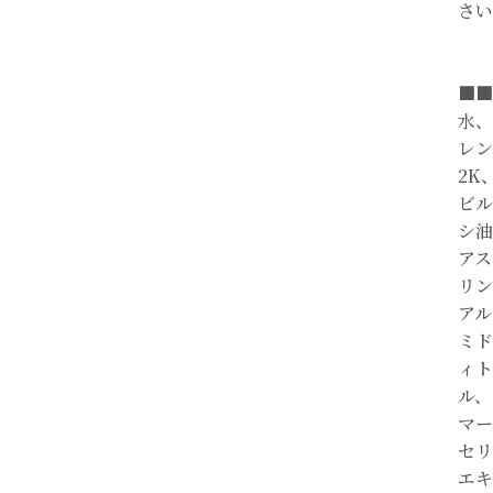
さい
■■
水、
レン
2K
ビル
シ油
アス
リン
アル
ミド
ィト
ル、
マー
セリ
エキ