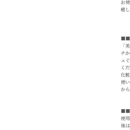
お使
癒し
■■
「美
チか
ュぐ
くだ
化粧
使い
から
■■
使用
後は