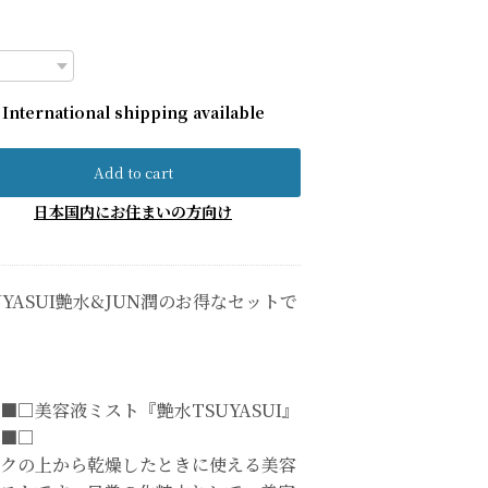
International shipping available
Add to cart
日本国内にお住まいの方向け
UYASUI艶水&JUN潤のお得なセットで
■□美容液ミスト『艶水TSUYASUI』
■□
クの上から乾燥したときに使える美容