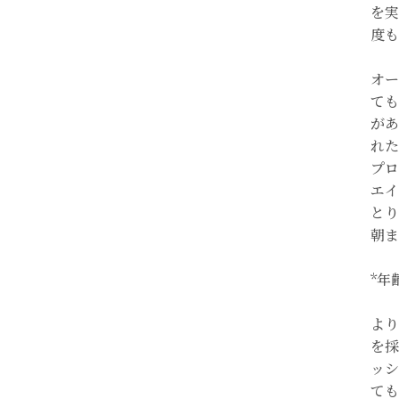
を実
度も
オー
ても
があ
れた
プロ
エイ
と
朝ま
*年
より
を採
ッシ
ても