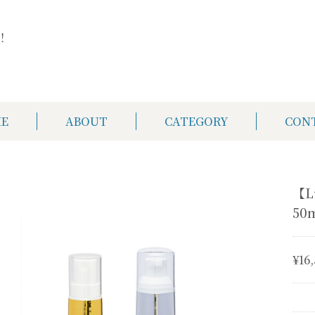
！
E
ABOUT
CATEGORY
CON
【L
50
¥16