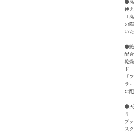
●高
使え
「高
の際
いた
●艶
配合
乾燥
ド」
「フ
ラー
に配
●天
り
プッ
スク