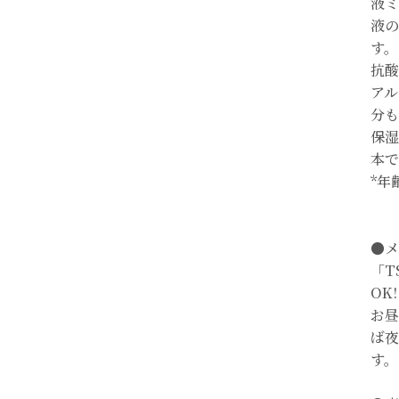
液ミ
液の
す。
抗酸
アル
分も
保湿
本で
*年
●メ
「T
OK
お昼
ば夜
す。