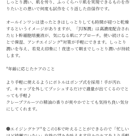
しっとり潤い、肌を労り、ふっくらハリ肌を実現できるものを作
りたいとの思いで何度も試作をくり返した自信作です。
オールインワンは塗ったときはしっとりしても時間が経つと乾燥
するというイメージがありますが、「JUN潤」は高濃度配合され
たヒト幹細胞培養液が、気になる肌にアプローチ。使い続けるこ
とで保湿、アンチエイジング*対策が手軽にできます。しっとり
潤いを与え、若見え印象に！夜塗って朝までしっとり潤いが持続
します。
*年齢に応じたケアのこと
より手軽に使えるようにボトルはポンプ式を採用！手が汚れ
ず、 キャップを外してプッシュするだけで適量が出てくるのでと
っても手軽♪
クレープフルーツの精油の香りが爽やかでとても気持ち良い気分
にしてくれます。
●エイジングケア*をこの1本で叶えることができるので「忙しい
けど綺麗でいたい」女性の望みを叶えます日々のケアをより手軽