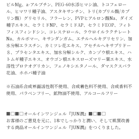
ビルMg、a-アルブチン、PEG-60水添ヒマシ油、トコフェロー
ル、ヒマワリ種子油、アスタキサンチン、トリ(カプリル酸/カプ
リン酸）グリセリル、フラーレン、PVPヒアルロン酸Na、ダイズ
種子エキス、セラミドNP、セラミドAP、セラミドEOP、フィト
フィスフィンドシン、コレステロール、ラウロイルラクチレート
Na、カルボマー、キサンダンガム、エチルヘルキグリセリン、加
水分解エラスチン、カミツレ花エキス、アセチルヘキサプリドー
８、プラセンタエキス、加水分解シルク、カンゾウ根エキス、ハ
トムギ種子エキス、オウゴン根エキスローズマリー葉エキス、水
溶性プロテオグリカン、フェノキシエタノール、ダマスクスバラ
花油、ホホバ種子油
※石油系合成界面活性剤不使用、合成着色料不使用、合成香料不
使用、パラベンフリー、鉱物油不使用、アルコールフリー
■□■□オールインワンジェル『JUN潤』■□■□
お客様のご意見を元に、1本でしっかりと潤い、そして肌質改善
する商品オールインワンジェル『JUN潤』をつくりました。