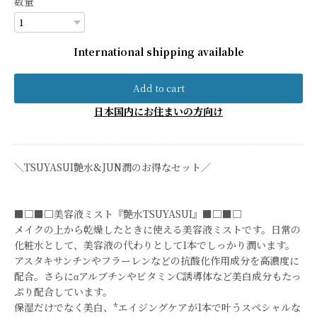
数量
International shipping available
Add to cart
日本国内にお住まいの方向け
＼TSUYASUI艶水&JUN潤のお得なセット／
■□■□美容液ミスト『艶水TSUYASUI』■□■□
メイクの上から乾燥したときに使える美容液ミストです。日常の
化粧水として、美容液の代わりとして1本でしっかり潤います。
アスタキサンチンやフラーレンなどの抗酸化作用成分を高濃度に
配合。さらにαアルブチンやビタミンC誘導体など美白成分もたっ
ぷり配合しています。
保湿だけでなく美白、*エイジングケアが1本で叶うスペシャルな