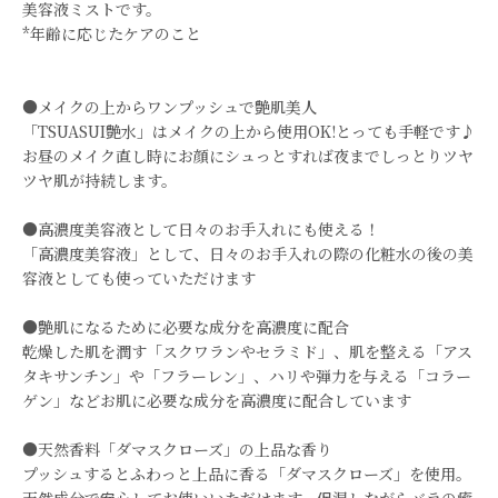
美容液ミストです。
*年齢に応じたケアのこと
●メイクの上からワンプッシュで艶肌美人
「TSUASUI艶水」はメイクの上から使用OK!とっても手軽です♪
お昼のメイク直し時にお顔にシュっとすれば夜までしっとりツヤ
ツヤ肌が持続します。
●高濃度美容液として日々のお手入れにも使える！
「高濃度美容液」として、日々のお手入れの際の化粧水の後の美
容液としても使っていただけます
●艶肌になるために必要な成分を高濃度に配合
乾燥した肌を潤す「スクワランやセラミド」、 肌を整える「アス
タキサンチン」や「フラーレン」、 ハリや弾力を与える「コラー
ゲン」などお肌に必要な成分を高濃度に配合しています
●天然香料「ダマスクローズ」の上品な香り
プッシュするとふわっと上品に香る「ダマスクローズ」を使用。