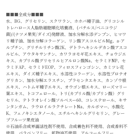
■■■全成分■■■
水、BG、グリセリン、スクワラン、ホホバ種子油、グリコシル
トレハロース人脂肪細胞順化培養液、(バチルス/ベニコウジ
菌)/(ナツメ果実/ダイズ)発酵液、加水分解水添デンプン、ヒマワ
リ種子油、加水分解コラーゲン、リン酸アスコルビルMg、a-ア
ルプチン、グリチルリチン酸2K、デトラヘキシルデカン酸アスコ
ルビル、アウタキサンチン、カワラヨモギ花エキス、チョウジエ
キス、カプリル酸グリセリルヒアルロン酸Na、セラミドNP、セ
ラミドAP、セラミドEOP、フィロスフィンゴシン、カミツレ花
エキス、ダイズ種子エキス、水溶性コラーゲン、水溶性プロテオ
グリカン、加水分解エラスチン、プラセンタエキス、カンゾウ根
エキス、ハトムギ種子エキス、オウゴン根エキス、ローズマリー
葉エキス、トコフェロール、トリ(カプリル酸/カプリン酸）グリ
セリル、テトラオレイン酸ソルベスー60、コレステロール、キサ
ンタンガム、ラウロイルラクチレートNa、カルボマー、水酸化
K、フェノキシエタノール、エチルヘキシルグリセリン、グレー
プフルーツ果皮油
※石油系合成界面活性剤不使用、合成着色料不使用、合成香料不
使用、パラベンフリー、鉱物油不使用、アルコールフリー