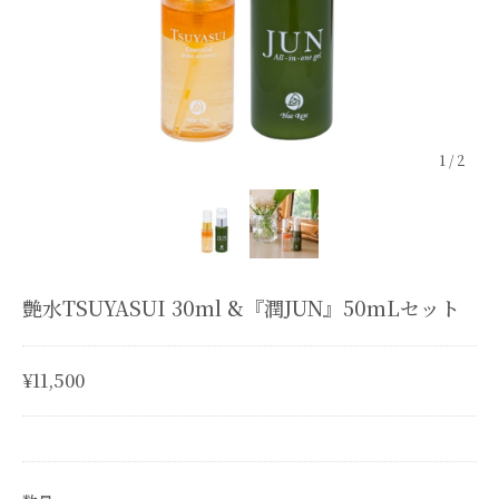
1
/
2
艶水TSUYASUI 30ml &『潤JUN』50mLセット
¥11,500