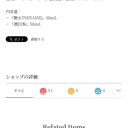
内容量：
・『艶水TSUYASUI』30mL
・『潤JUN』50mL
通報する
ショップの評価
すべて
53
0
0
Related Items