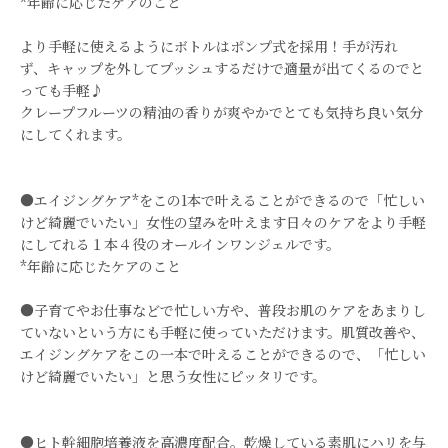
*年齢に応じたケアのこと
より手軽に使えるようにボトルはポンプ式を採用！手が汚れ
ず、 キャップを外してプッシュするだけで適量が出てくるのでと
っても手軽♪
クレープフルーツの精油の香りが爽やかでとても気持ち良い気分
にしてくれます。
●エイジングケア*をこの1本で叶えることができるので「忙しい
けど綺麗でいたい」女性の望みを叶えます日々のケアをより手軽
にしてれる１本４役のオールインワンジェルです。
*年齢に応じたケアのこと
●子育てやお仕事などで忙しい方や、普段お肌のケアをあまりし
ていないという方にも手軽に使っていただけます。肌質改善や、
エイジングケアをこの一本で叶えることができるので、「忙しい
けど綺麗でいたい」と思う女性にピッタリです。
●ヒト幹細胞培養液を高濃度配合。乾燥している素肌にハリを与