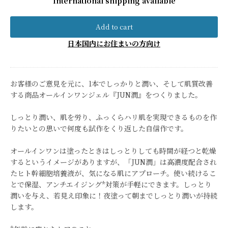
International shipping available
Add to cart
日本国内にお住まいの方向け
お客様のご意見を元に、1本でしっかりと潤い、そして肌質改善
する商品オールインワンジェル『JUN潤』をつくりました。
しっとり潤い、肌を労り、ふっくらハリ肌を実現できるものを作
りたいとの思いで何度も試作をくり返した自信作です。
オールインワンは塗ったときはしっとりしても時間が経つと乾燥
するというイメージがありますが、「JUN潤」は高濃度配合され
たヒト幹細胞培養液が、気になる肌にアプローチ。使い続けるこ
とで保湿、アンチエイジング*対策が手軽にできます。しっとり
潤いを与え、若見え印象に！夜塗って朝までしっとり潤いが持続
します。