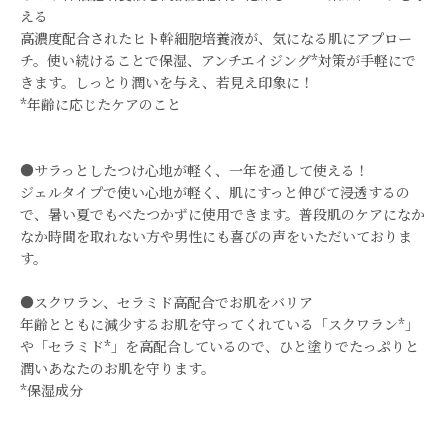
える
高濃度配合されたヒト幹細胞培養液が、気になる肌にアプロー
チ。使い続けることで保湿、アンチエイジング*対策が手軽にで
きます。しっとり潤いを与え、若見え印象に！
*年齢に応じたケアのこと
●サラっとしたつけ心地が軽く、一年を通して使える！
ジェルタイプで使い心地が軽く、肌にすっと伸びて浸透するの
で、暑い夏でもべたつかずに使用できます。普段肌のケアになか
なか時間を取れない方や男性にも喜びの声をいただいておりま
す。
●スクワラン、セラミド高配合でお肌をバリア
年齢とともに減少するお肌を守ってくれている「スクワラン*」
や「セラミド*」を高配合しているので、ひと塗りでたっぷりと
潤いあなたのお肌を守ります。
*保湿成分