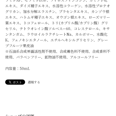
ラミドAP、セラミドEOP、フィロスフィンゴシン、カミツレ花
エキス、ダイズ種子エキス、水溶性コラーゲン、水溶性プロテオ
グリカン、加水分解エラスチン、プラセンタエキス、カンゾウ根
エキス、ハトムギ種子エキス、オウゴン根エキス、ローズマリー
葉エキス、トコフェロール、トリ(カプリル酸/カプリン酸）グリ
セリル、テトラオレイン酸ソルベスー60、コレステロール、キサ
ンタンガム、ラウロイルラクチレートNa、カルボマー、水酸化
K、フェノキシエタノール、エチルヘキシルグリセリン、グレー
プフルーツ果皮油
※石油系合成界面活性剤不使用、合成着色料不使用、合成香料不
使用、パラベンフリー、鉱物油不使用、アルコールフリー
内容量：50mL
通報する