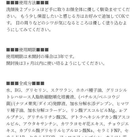
■■■使用方法■■■
洗顔後２プッシュほど手に取りお顔全体に優しく馴染ませてくだ
さい。 もう少し保湿したいと感じる方はお好みで追加してOKで
す。 目の周りなどのシワが気になるところは優しく塗り込むよ
うにしてみてください。
■■■使用期限■■■
使用期限は未開封の場合は3年です。
開封後は3ヶ月以内に使い切るようにしてください。
■■■全成分■■■
水、BG、グリセリン、スクワラン、ホホバ種子油、グリコシル
トレハロース人脂肪細胞順化培養液、(バチルス/ベニコウジ
菌)/(ナツメ果実/ダイズ)発酵液、加水分解水添デンプン、ヒマワ
リ種子油、加水分解コラーゲン、リン酸アスコルビルMg、a-ア
ルプチン、グリチルリチン酸2K、デトラヘキシルデカン酸アスコ
ルビル、アウタキサンチン、カワラヨモギ花エキス、チョウジエ
キス、カプリル酸グリセリルヒアルロン酸Na、セラミドNP、セ